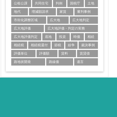
公租公課
共同住宅
判例
国税庁
土地
地代
増減額請求
家賃
審判事例
市街化調整区域
広大地
広大地判定
広大地評価
広大地評価・判定の実務
広大地評価判定
底地
投資
時価
相続
相続税
相続税還付
節税
紛争
裁決事例
評価単位
評価額
賃料
賃貸借
路地状開発
路線価
遺言