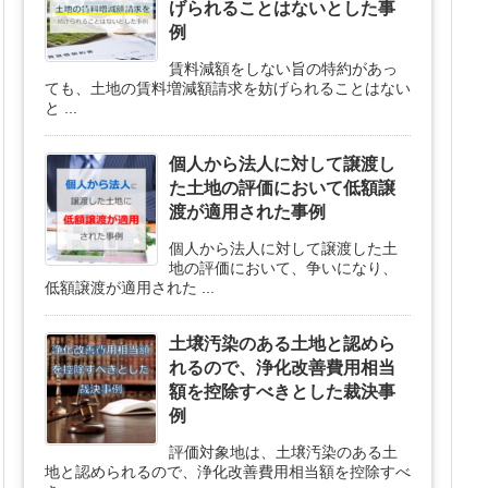
げられることはないとした事
例
賃料減額をしない旨の特約があっ
ても、土地の賃料増減額請求を妨げられることはない
と ...
個人から法人に対して譲渡し
た土地の評価において低額譲
渡が適用された事例
個人から法人に対して譲渡した土
地の評価において、争いになり、
低額譲渡が適用された ...
土壌汚染のある土地と認めら
れるので、浄化改善費用相当
額を控除すべきとした裁決事
例
評価対象地は、土壌汚染のある土
地と認められるので、浄化改善費用相当額を控除すべ