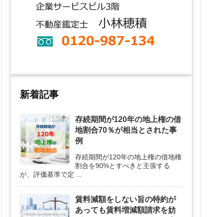
新着記事
存続期間が120年の地上権の借
地割合70％が相当とされた事
例
存続期間が120年の地上権の借地権
割合を90%とすべきと主張する
が、評価基準で定 ...
賃料減額をしない旨の特約が
あっても賃料増減額請求を妨