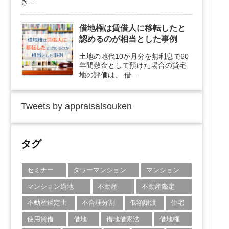
き ...
借地権は賃借人に移転したと
認めるのが相当とした事例
土地の地代10か月分を無利息で60
年間敷金として預けた場合の貸宅
地の評価は、 借 ...
Tweets by appraisalsouken
タグ
セミナー
タワーマンション
マンション
マンション適地
不動産
不動産鑑定
不動産鑑定士
不合理分割
低額譲渡
住宅
使用貸借
借地
借地借家法
借地権