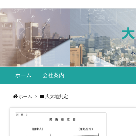
不
ホーム
会社案内
ホーム
>
広大地判定