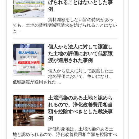
げられることはないとした事
例
賃料減額をしない旨の特約があっ
ても、土地の賃料増減額請求を妨げられることはない
と ...
個人から法人に対して譲渡し
た土地の評価において低額譲
渡が適用された事例
個人から法人に対して譲渡した土
地の評価において、争いになり、
低額譲渡が適用された ...
土壌汚染のある土地と認めら
れるので、浄化改善費用相当
額を控除すべきとした裁決事
例
評価対象地は、土壌汚染のある土
地と認められるので、浄化改善費用相当額を控除すべ