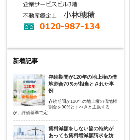
新着記事
存続期間が120年の地上権の借
地割合70％が相当とされた事
例
存続期間が120年の地上権の借地権
割合を90%とすべきと主張する
が、評価基準で定 ...
賃料減額をしない旨の特約が
あっても賃料増減額請求を妨