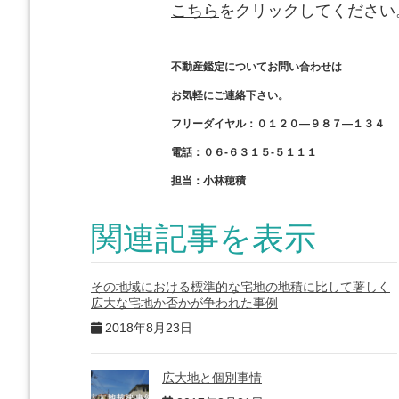
こちら
をクリックしてください
不動産鑑定についてお問い合わせは
お気軽にご連絡下さい。
フリーダイヤル：０１２０―９８７―１３４
電話：
０６-６３１５-５１１１
担当：小林穂積
関連記事を表示
その地域における標準的な宅地の地積に比して著しく
広大な宅地か否かが争われた事例
2018年8月23日
広大地と個別事情