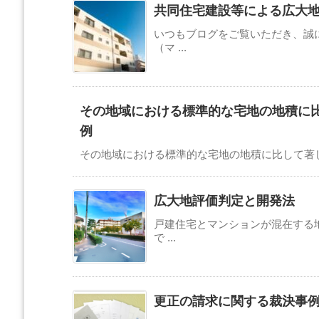
共同住宅建設等による広大
いつもブログをご覧いただき、誠
（マ ...
その地域における標準的な宅地の地積に
例
その地域における標準的な宅地の地積に比して著しく
広大地評価判定と開発法
戸建住宅とマンションが混在する
で ...
更正の請求に関する裁決事