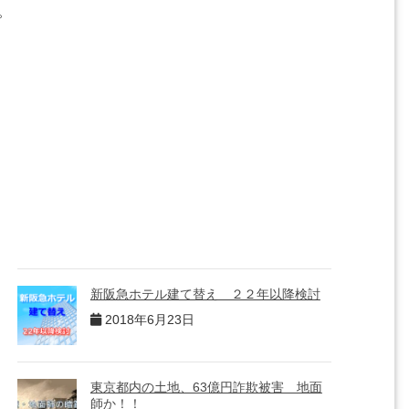
。
新阪急ホテル建て替え ２２年以降検討
2018年6月23日
東京都内の土地、63億円詐欺被害 地面
師か！！