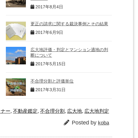
2017年8月4日
更正の請求に関する裁決事例とその結果
2017年6月9日
広大地評価・判定とマンション適地の判
断について
2017年5月15日
不合理分割と評価単位
2017年3月31日
ミナー
,
不動産鑑定
,
不合理分割
,
広大地
,
広大地判定
Posted by
koba