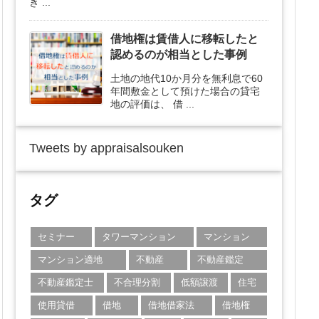
き ...
借地権は賃借人に移転したと
認めるのが相当とした事例
土地の地代10か月分を無利息で60
年間敷金として預けた場合の貸宅
地の評価は、 借 ...
Tweets by appraisalsouken
タグ
セミナー
タワーマンション
マンション
マンション適地
不動産
不動産鑑定
不動産鑑定士
不合理分割
低額譲渡
住宅
使用貸借
借地
借地借家法
借地権