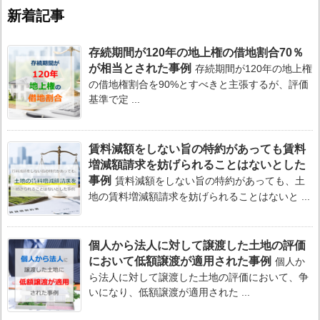
新着記事
存続期間が120年の地上権の借地割合70％
が相当とされた事例
存続期間が120年の地上権
の借地権割合を90%とすべきと主張するが、評価
基準で定 ...
賃料減額をしない旨の特約があっても賃料
増減額請求を妨げられることはないとした
事例
賃料減額をしない旨の特約があっても、土
地の賃料増減額請求を妨げられることはないと ...
個人から法人に対して譲渡した土地の評価
において低額譲渡が適用された事例
個人か
ら法人に対して譲渡した土地の評価において、争
いになり、低額譲渡が適用された ...