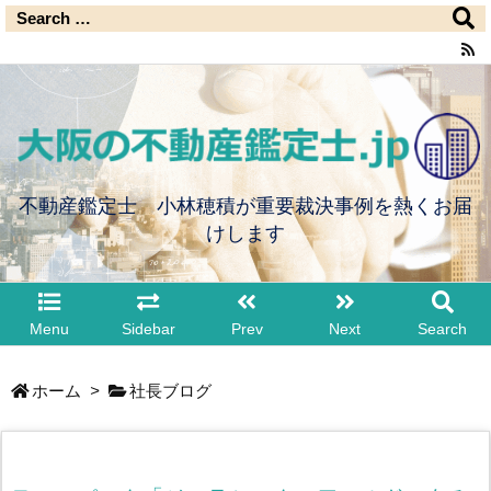
不動産鑑定士 小林穂積が重要裁決事例を熱くお届
けします
Menu
Sidebar
Prev
Next
Search
ホーム
>
社長ブログ