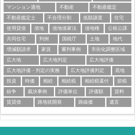
マンション適地
不動産
不動産鑑定
不動産鑑定士
不合理分割
低額譲渡
住宅
使用貸借
借地
借地借家法
借地権
公租公課
共同住宅
判例
国税庁
土地
地代
増減額請求
家賃
審判事例
市街化調整区域
広大地
広大地判定
広大地評価
広大地評価・判定の実務
広大地評価判定
底地
投資
時価
相続
相続税
相続税還付
節税
紛争
裁決事例
評価単位
評価額
賃料
賃貸借
路地状開発
路線価
遺言