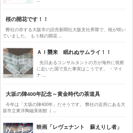
...
桜の開花です！！
弊社の存する大阪市の読売新聞社大阪支社界隈で、桜が咲い
ていました。 もう桜の開花 ...
ＡＩ襲来 眠れぬサムライ！！
先日あるコンサルタントの方が海外に視察
に赴いた国で見た事実はこうです。 ・マイ
ナ ...
大坂の陣400年記念～黄金時代の茶道具
今年は「大坂の陣400年」だそうです。 弊社の近所にある大
坂市立東洋陶磁美術館（ ...
映画「レヴェナント 蘇えりし者」