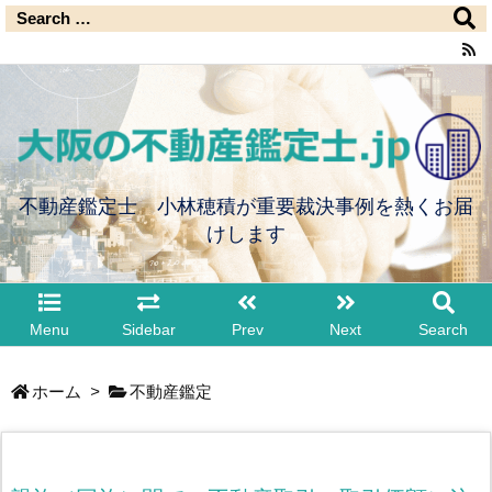
不動産鑑定士 小林穂積が重要裁決事例を熱くお届
けします
Menu
Sidebar
Prev
Next
Search
ホーム
>
不動産鑑定