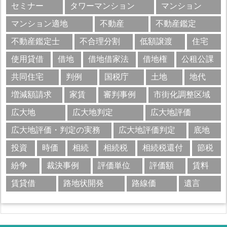
セミナー
タワーマンション
マンション
マンション適地
不動産
不動産鑑定
不動産鑑定士
不合理分割
低額譲渡
住宅
使用貸借
借地
借地借家法
借地権
公租公課
共同住宅
判例
国税庁
土地
地代
増減額請求
家賃
審判事例
市街化調整区域
広大地
広大地判定
広大地評価
広大地評価・判定の実務
広大地評価判定
底地
投資
時価
相続
相続税
相続税還付
節税
紛争
裁決事例
評価単位
評価額
賃料
賃貸借
路地状開発
路線価
遺言