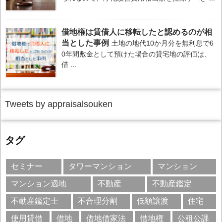
借地権は賃借人に移転したと認めるのが相
当とした事例
土地の地代10か月分を無利息で6
0年間敷金として預けた場合の貸宅地の評価は、
借 ...
Tweets by appraisalsouken
タグ
セミナー
タワーマンション
マンション
マンション適地
不動産
不動産鑑定
不動産鑑定士
不合理分割
低額譲渡
住宅
使用貸借
借地
借地借家法
借地権
公租公課