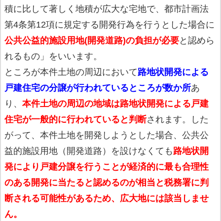
積に比して著しく地積が広大な宅地で、都市計画法
第4条第12項に規定する開発行為を行うとした場合に
公共公益的施設用地(開発道路)の負担が必要
と認めら
れるもの」をいいます。
ところが本件土地の周辺において
路地状開発による
戸建住宅の分譲が行われているところが数か所
あ
り、
本件土地の周辺の地域は路地状開発による戸建
住宅が一般的に行われていると判断
されます。した
がって、本件土地を開発しようとした場合、公共公
益的施設用地（開発道路）を設けなくても
路地状開
発により戸建分譲を行うことが経済的に最も合理性
のある開発に当たると認めるのが相当と税務署に判
断される可能性があるため、広大地には該当しませ
ん。