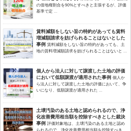
の借地権割合を90%とすべきと主張するが、評価
基準で定 ...
賃料減額をしない旨の特約があっても賃料
増減額請求を妨げられることはないとした
事例
賃料減額をしない旨の特約があっても、土
地の賃料増減額請求を妨げられることはないと ...
個人から法人に対して譲渡した土地の評価
において低額譲渡が適用された事例
個人か
ら法人に対して譲渡した土地の評価において、争
いになり、低額譲渡が適用された ...
土壌汚染のある土地と認められるので、浄
化改善費用相当額を控除すべきとした裁決
事例
評価対象地は、土壌汚染のある土地と認め
られるので、浄化改善費用相当額を控除すべき ...