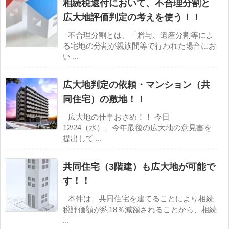
相続税還付において、不合理分割と
広大地評価判定の考えを使う！！
不合理分割とは、「贈与、遺産分割等によ
る宅地の分割が親族間等で行われた場合にお
い ...
広大地判定の依頼・マンション（共
同住宅）の敷地！！
広大地の仕事おさめ！！ 今日
12/24（水）、今年最後の広大地の意見書を
提出して ...
共同住宅（3階建）も広大地が可能で
す！！
本件は、共同住宅を建てることにより相続
税評価額が約18％減額されることから、相続
...