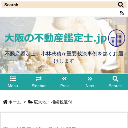
不動産鑑定士 小林穂積が重要裁決事例を熱くお届
けします
Menu
Sidebar
Prev
Next
Search
ホーム
>
広大地・相続税還付