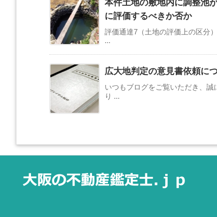
本件土地の敷地内に調整池
に評価するべきか否か
評価通達7（土地の評価上の区分
...
広大地判定の意見書依頼に
いつもブログをご覧いただき、誠
り ...