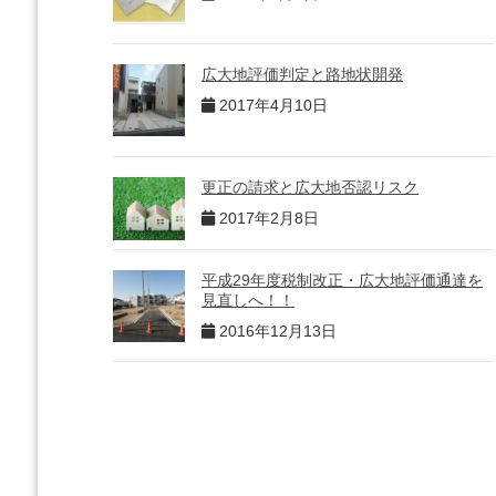
広大地評価判定と路地状開発
2017年4月10日
更正の請求と広大地否認リスク
2017年2月8日
平成29年度税制改正・広大地評価通達を
見直しへ！！
2016年12月13日