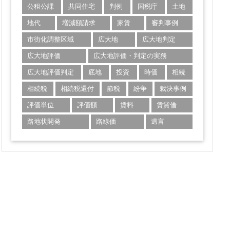
公租公課
共同住宅
判例
国税庁
土地
地代
増減額請求
家賃
審判事例
市街化調整区域
広大地
広大地判定
広大地評価
広大地評価・判定の実務
広大地評価判定
底地
投資
時価
相続
相続税
相続税還付
節税
紛争
裁決事例
評価単位
評価額
賃料
賃貸借
路地状開発
路線価
遺言