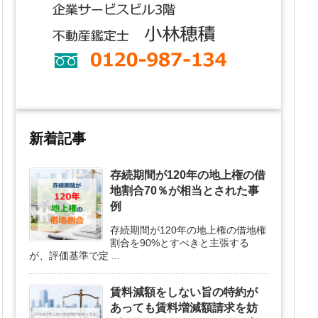
新着記事
存続期間が120年の地上権の借
地割合70％が相当とされた事
例
存続期間が120年の地上権の借地権
割合を90%とすべきと主張する
が、評価基準で定 ...
賃料減額をしない旨の特約が
あっても賃料増減額請求を妨