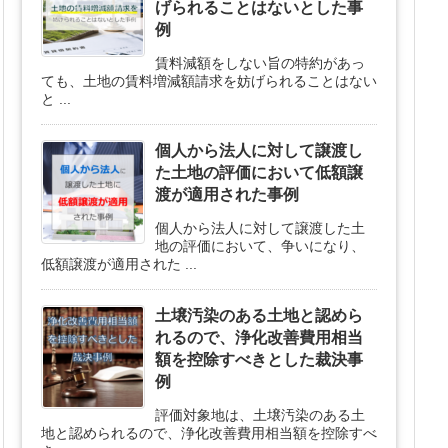
げられることはないとした事
例
賃料減額をしない旨の特約があっ
ても、土地の賃料増減額請求を妨げられることはない
と ...
個人から法人に対して譲渡し
た土地の評価において低額譲
渡が適用された事例
個人から法人に対して譲渡した土
地の評価において、争いになり、
低額譲渡が適用された ...
土壌汚染のある土地と認めら
れるので、浄化改善費用相当
額を控除すべきとした裁決事
例
評価対象地は、土壌汚染のある土
地と認められるので、浄化改善費用相当額を控除すべ