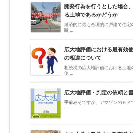
開発行為を行うとした場合
る土地であるかどうか
経済的に最も合理的に戸建て住宅
断 ...
広大地評価における最有効
の相違について
相続税の広大地評価における土地
使 ...
広大地評価・判定の依頼と
手前みそですが、アマゾンのＨＰで
...