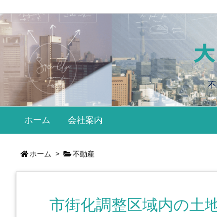
不
ホーム
会社案内
ホーム
>
不動産
市街化調整区域内の土