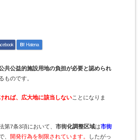
cebook
B!
Hatena
公共公益的施設用地の負担が必要と認められ
るものです。
ければ
、広大地に該当しない
ことになりま
法第7条3項において、
市街化調整区域
は
市街
で、
開発行為を制限されています。
したがっ