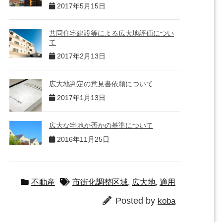
2017年5月15日
共同住宅建設等による広大地評価につい
て
2017年2月13日
広大地判定の意見書依頼について
2017年1月13日
広大な宅地か否かの基準について
2016年11月25日
不動産
市街化調整区域
,
広大地
,
適用
Posted by
koba