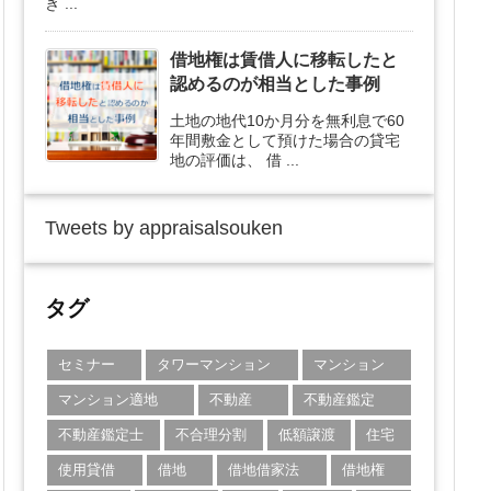
き ...
借地権は賃借人に移転したと
認めるのが相当とした事例
土地の地代10か月分を無利息で60
年間敷金として預けた場合の貸宅
地の評価は、 借 ...
Tweets by appraisalsouken
タグ
セミナー
タワーマンション
マンション
マンション適地
不動産
不動産鑑定
不動産鑑定士
不合理分割
低額譲渡
住宅
使用貸借
借地
借地借家法
借地権