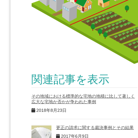
関連記事を表示
その地域における標準的な宅地の地積に比して著しく
広大な宅地か否かが争われた事例
2018年8月23日
更正の請求に関する裁決事例とその結果
2017年6月9日