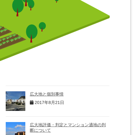
広大地と個別事情
2017年8月21日
広大地評価・判定とマンション適地の判
断について