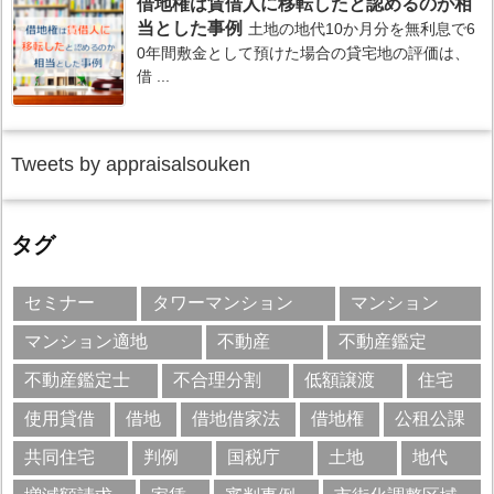
借地権は賃借人に移転したと認めるのが相
当とした事例
土地の地代10か月分を無利息で6
0年間敷金として預けた場合の貸宅地の評価は、
借 ...
Tweets by appraisalsouken
タグ
セミナー
タワーマンション
マンション
マンション適地
不動産
不動産鑑定
不動産鑑定士
不合理分割
低額譲渡
住宅
使用貸借
借地
借地借家法
借地権
公租公課
共同住宅
判例
国税庁
土地
地代