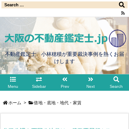
不動産鑑定士 小林穂積が重要裁決事例を熱くお届
けします
Menu
Sidebar
Prev
Next
Search
ホーム
>
借地・底地・地代・家賃