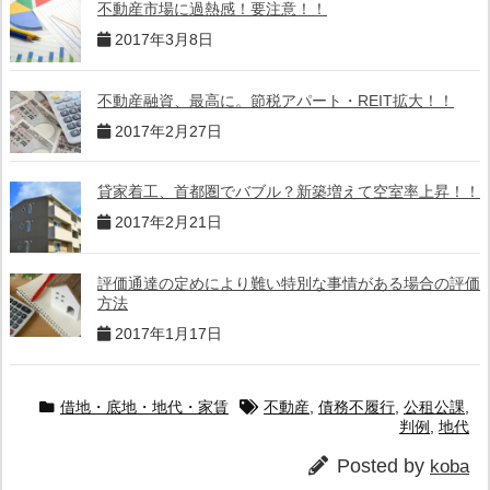
不動産市場に過熱感！要注意！！
2017年3月8日
不動産融資、最高に。節税アパート・REIT拡大！！
2017年2月27日
貸家着工、首都圏でバブル？新築増えて空室率上昇！！
2017年2月21日
評価通達の定めにより難い特別な事情がある場合の評価
方法
2017年1月17日
借地・底地・地代・家賃
不動産
,
債務不履行
,
公租公課
,
判例
,
地代
Posted by
koba