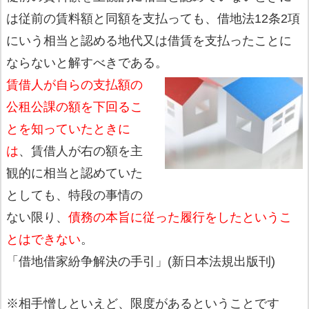
は従前の賃料額と同額を支払っても、借地法12条2項
にいう相当と認める地代又は借賃を支払ったことに
ならないと解すべきである。
賃借人が自らの支払額の
公租公課の額を下回るこ
とを知って
いたときに
は
、賃借人が右の額を主
観的に相当と認めていた
としても、特段の事情の
ない限り、
債務の本旨に従った履行をしたと
いうこ
とはできない
。
「借地借家紛争解決の手引」(新日本法規出版刊)
※相手憎しといえど、限度があるということです